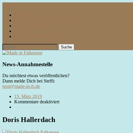
Menü
Startseite
NetzwerkerIn werden? So geht’s!
Wir, die Kreativen
Die Idee
Impressum/Datenschutz
News-Annahmestelle
Du möchtest etwas veröffentlichen?
Dann melde Dich bei Steffi:
post@made-in-fs.de
15. März 2019
Kommentare deaktiviert
Doris Hallerdach