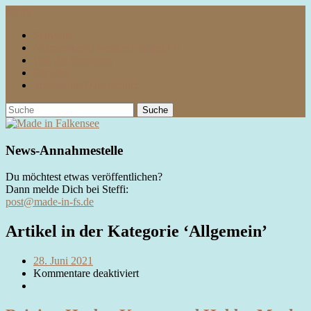
Menü
Startseite
NetzwerkerIn werden? So geht’s!
Wir, die Kreativen
Die Idee
Impressum/Datenschutz
News-Annahmestelle
Du möchtest etwas veröffentlichen?
Dann melde Dich bei Steffi:
post@made-in-fs.de
Artikel in der Kategorie ‘
Allgemein
’
28. Juni 2021
Kommentare deaktiviert